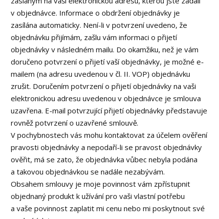
zaslaným na vaši elektronickou adresu, kterou jste zadali
v objednávce. Informace o obdržení objednávky je
zasílána automaticky. Není-li v potvrzení uvedeno, že
objednávku přijímám, zašlu vám informaci o přijetí
objednávky v následném mailu. Do okamžiku, než je vám
doručeno potvrzení o přijetí vaší objednávky, je možné e-
mailem (na adresu uvedenou v čl. II. VOP) objednávku
zrušit. Doručením potvrzení o přijetí objednávky na vaši
elektronickou adresu uvedenou v objednávce je smlouva
uzavřena. E-mail potvrzující přijetí objednávky představuje
rovněž potvrzení o uzavřené smlouvě.
V pochybnostech vás mohu kontaktovat za účelem ověření
pravosti objednávky a nepodaří-li se pravost objednávky
ověřit, má se zato, že objednávka vůbec nebyla podána
a takovou objednávkou se nadále nezabývám.
Obsahem smlouvy je moje povinnost vám zpřístupnit
objednaný produkt k užívání pro vaši vlastní potřebu
a vaše povinnost zaplatit mi cenu nebo mi poskytnout své