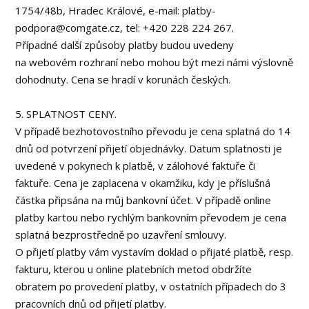
1754/48b, Hradec Králové, e-mail: platby-
podpora@comgate.cz, tel: +420 228 224 267.
Případné další způsoby platby budou uvedeny
na webovém rozhraní nebo mohou být mezi námi výslovně
dohodnuty. Cena se hradí v korunách českých.
5. SPLATNOST CENY.
V případě bezhotovostního převodu je cena splatná do 14
dnů od potvrzení přijetí objednávky. Datum splatnosti je
uvedené v pokynech k platbě, v zálohové faktuře či
faktuře. Cena je zaplacena v okamžiku, kdy je příslušná
částka připsána na můj bankovní účet. V případě online
platby kartou nebo rychlým bankovním převodem je cena
splatná bezprostředně po uzavření smlouvy.
O přijetí platby vám vystavím doklad o přijaté platbě, resp.
fakturu, kterou u online platebních metod obdržíte
obratem po provedení platby, v ostatních případech do 3
pracovních dnů od přijetí platby.