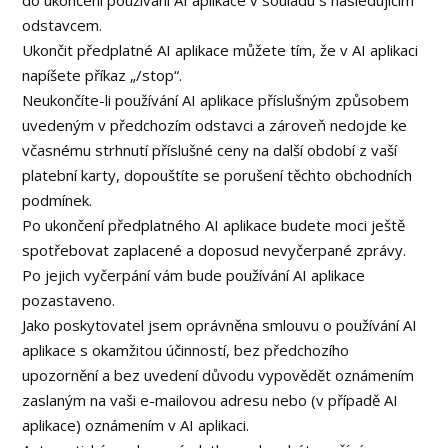
do ukončení používání AI aplikace v souladu s následujícím
odstavcem.
Ukončit předplatné AI aplikace můžete tím, že v AI aplikaci
napíšete příkaz „/stop“.
Neukončíte-li používání AI aplikace příslušným způsobem
uvedeným v předchozím odstavci a zároveň nedojde ke
včasnému strhnutí příslušné ceny na další období z vaší
platební karty, dopouštíte se porušení těchto obchodních
podmínek.
Po ukončení předplatného AI aplikace budete moci ještě
spotřebovat zaplacené a doposud nevyčerpané zprávy.
Po jejich vyčerpání vám bude používání AI aplikace
pozastaveno.
Jako poskytovatel jsem oprávněna smlouvu o používání AI
aplikace s okamžitou účinností, bez předchozího
upozornění a bez uvedení důvodu vypovědět oznámením
zaslaným na vaši e-mailovou adresu nebo (v případě AI
aplikace) oznámením v AI aplikaci.