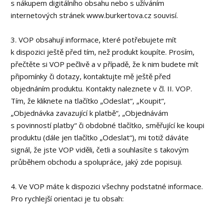
s nákupem digitálního obsahu nebo s užíváním
internetových stránek www.burkertova.cz souvisí.
3. VOP obsahují informace, které potřebujete mít
k dispozici ještě před tím, než produkt koupíte. Prosím,
přečtěte si VOP pečlivě a v případě, že k nim budete mít
připomínky či dotazy, kontaktujte mě ještě před
objednáním produktu. Kontakty naleznete v čl. II. VOP.
Tím, že kliknete na tlačítko „Odeslat“, „Koupit“,
„Objednávka zavazující k platbě“, „Objednávám
s povinností platby“ či obdobné tlačítko, směřující ke koupi
produktu (dále jen tlačítko „Odeslat“), mi totiž dáváte
signál, že jste VOP viděli, četli a souhlasíte s takovým
průběhem obchodu a spolupráce, jaký zde popisuji.
4. Ve VOP máte k dispozici všechny podstatné informace.
Pro rychlejší orientaci je tu obsah: