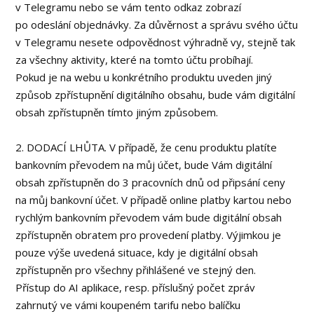
v Telegramu nebo se vám tento odkaz zobrazí
po odeslání objednávky. Za důvěrnost a správu svého účtu
v Telegramu nesete odpovědnost výhradně vy, stejně tak
za všechny aktivity, které na tomto účtu probíhají.
Pokud je na webu u konkrétního produktu uveden jiný
způsob zpřístupnění digitálního obsahu, bude vám digitální
obsah zpřístupněn tímto jiným způsobem.
2. DODACÍ LHŮTA. V případě, že cenu produktu platíte
bankovním převodem na můj účet, bude Vám digitální
obsah zpřístupněn do 3 pracovních dnů od připsání ceny
na můj bankovní účet. V případě online platby kartou nebo
rychlým bankovním převodem vám bude digitální obsah
zpřístupněn obratem pro provedení platby. Výjimkou je
pouze výše uvedená situace, kdy je digitální obsah
zpřístupněn pro všechny přihlášené ve stejný den.
Přístup do AI aplikace, resp. příslušný počet zpráv
zahrnutý ve vámi koupeném tarifu nebo balíčku