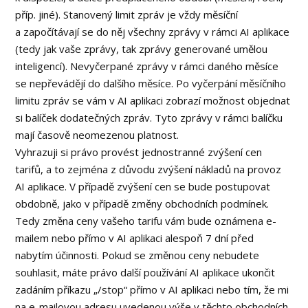
příp. jiné). Stanovený limit zpráv je vždy měsíční
a započítávají se do něj všechny zprávy v rámci AI aplikace
(tedy jak vaše zprávy, tak zprávy generované umělou
inteligencí). Nevyčerpané zprávy v rámci daného měsíce
se nepřevádějí do dalšího měsíce. Po vyčerpání měsíčního
limitu zpráv se vám v AI aplikaci zobrazí možnost objednat
si balíček dodatečných zpráv. Tyto zprávy v rámci balíčku
mají časově neomezenou platnost.
Vyhrazuji si právo provést jednostranné zvýšení cen
tarifů, a to zejména z důvodu zvýšení nákladů na provoz
AI aplikace. V případě zvýšení cen se bude postupovat
obdobně, jako v případě změny obchodních podmínek.
Tedy změna ceny vašeho tarifu vám bude oznámena e-
mailem nebo přímo v AI aplikaci alespoň 7 dní před
nabytím účinnosti. Pokud se změnou ceny nebudete
souhlasit, máte právo další používání AI aplikace ukončit
zadáním příkazu „/stop“ přímo v AI aplikaci nebo tím, že mi
na e-mailovou adresu uvedenou výše v těchto obchodních