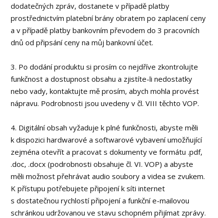
dodatečných zpráv, dostanete v případě platby
prostřednictvím platební brány obratem po zaplacení ceny
a v případě platby bankovním převodem do 3 pracovních
dnů od připsání ceny na můj bankovní účet.
3. Po dodání produktu si prosím co nejdříve zkontrolujte
funkčnost a dostupnost obsahu a zjistíte-li nedostatky
nebo vady, kontaktujte mě prosím, abych mohla provést
nápravu. Podrobnosti jsou uvedeny v čl. VIII těchto VOP.
4. Digitální obsah vyžaduje k plné funkčnosti, abyste měli
k dispozici hardwarové a softwarové vybavení umožňující
zejména otevřít a pracovat s dokumenty ve formátu .pdf,
.doc, .docx (podrobnosti obsahuje čl. VI. VOP) a abyste
měli možnost přehrávat audio soubory a videa se zvukem.
K přístupu potřebujete připojení k síti internet
s dostatečnou rychlostí připojení a funkční e-mailovou
schránkou udržovanou ve stavu schopném přijímat zprávy.