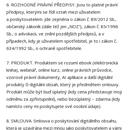
6. ROZHODNÉ PRÁVNÍ PŘEDPISY. Jsou to platné právní
předpisy, kterými se řídí vztah mezi uživatelem
a poskytovatelem. Jde zejména o zákon č. 89/2012 Sb.,
občanský zákoník (dále též jen „NOZ“), zákon č. 85/1996
Sb., o advokacii, ve znění pozdějších předpisů, a v
případech, kdy je uživatelem spotřebitel, je to i zákon č.
634/1992 Sb., o ochraně spotřebitele.
7. PRODUKT. Produktem se rozumí ebook (elektronická
kniha), webinář, online kurz, online právních průvodce,
vzorové právní dokumenty, AI aplikace a další digitální
produkty či digitální obsah, který je předmětem smlouvy.
Produkt může být buď úplatný (kdy cena představuje moji
odměnu za zpřístupnění), nebo bezúplatný – zdarma (kdy
namísto ceny mi poskytujete své osobní údaje).
8. SMLOUVA. Smlouva o poskytování digitálního obsahu,
která je uzavírána mezi mnou jako poskytovatelem a vámi