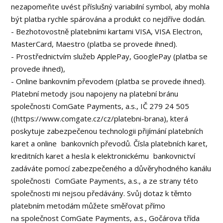
nezapomeňte uvést příslušný variabilní symbol, aby mohla
být platba rychle spárována a produkt co nejdříve dodán.
- Bezhotovostně platebními kartami VISA, VISA Electron,
MasterCard, Maestro (platba se provede ihned).
- Prostřednictvím služeb ApplePay, GooglePay (platba se
provede ihned),
- Online bankovním převodem (platba se provede ihned).
Platební metody jsou napojeny na platební bránu
společnosti ComGate Payments, a.s., IČ 279 24 505
((https://www.comgate.cz/cz/platebni-brana), která
poskytuje zabezpečenou technologii přijímání platebních
karet a online bankovních převodů. Čísla platebních karet,
kreditních karet a hesla k elektronickému bankovnictví
zadáváte pomocí zabezpečeného a důvěryhodného kanálu
společnosti ComGate Payments, a.s., a ze strany této
společnosti mi nejsou předávány. Svůj dotaz k těmto
platebním metodám můžete směřovat přímo
na společnost ComGate Payments, a.s., Gočárova třída