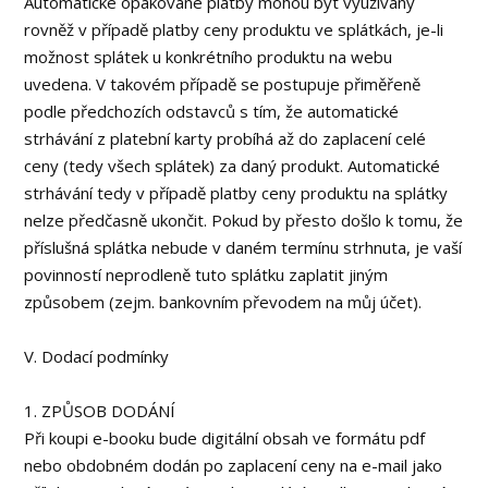
Automatické opakované platby mohou být využívány
rovněž v případě platby ceny produktu ve splátkách, je-li
možnost splátek u konkrétního produktu na webu
uvedena. V takovém případě se postupuje přiměřeně
podle předchozích odstavců s tím, že automatické
strhávání z platební karty probíhá až do zaplacení celé
ceny (tedy všech splátek) za daný produkt. Automatické
strhávání tedy v případě platby ceny produktu na splátky
nelze předčasně ukončit. Pokud by přesto došlo k tomu, že
příslušná splátka nebude v daném termínu strhnuta, je vaší
povinností neprodleně tuto splátku zaplatit jiným
způsobem (zejm. bankovním převodem na můj účet).
V. Dodací podmínky
1. ZPŮSOB DODÁNÍ
Při koupi e-booku bude digitální obsah ve formátu pdf
nebo obdobném dodán po zaplacení ceny na e-mail jako