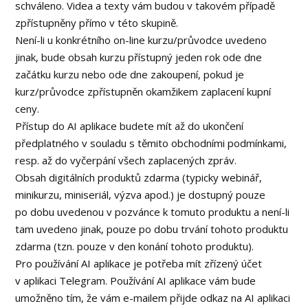
schváleno. Videa a texty vám budou v takovém případě
zpřístupněny přímo v této skupině.
Není-li u konkrétního on-line kurzu/průvodce uvedeno
jinak, bude obsah kurzu přístupný jeden rok ode dne
začátku kurzu nebo ode dne zakoupení, pokud je
kurz/průvodce zpřístupněn okamžikem zaplacení kupní
ceny.
Přístup do AI aplikace budete mít až do ukončení
předplatného v souladu s těmito obchodními podmínkami,
resp. až do vyčerpání všech zaplacených zpráv.
Obsah digitálních produktů zdarma (typicky webinář,
minikurzu, miniseriál, výzva apod.) je dostupný pouze
po dobu uvedenou v pozvánce k tomuto produktu a není-li
tam uvedeno jinak, pouze po dobu trvání tohoto produktu
zdarma (tzn. pouze v den konání tohoto produktu).
Pro používání AI aplikace je potřeba mít zřízený účet
v aplikaci Telegram. Používání AI aplikace vám bude
umožněno tím, že vám e-mailem přijde odkaz na AI aplikaci