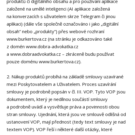
produktů či digitálního obsahu a pro používání aplikace
založené na umělé inteligenci (AI aplikace založená
na konverzacích s uživatelem skrze Telegram či jinou
aplikaci) (dále vše společně označováno i jako „digitální
obsah“ nebo „produkty“) přes webové rozhraní
www.burkertova.cz (na stránku je odkazováno také
z domén www.dobra-advokatka.cz
a www.dobraadvokatka.cz – zkráceně budu používat
pouze doménu www.burkertova.cz).
2. Nákup produktů probíhá na základě smlouvy uzavírané
mezi Poskytovatelem a Uživatelem. Proces uzavírání
smlouvy je podrobně popsán v čl. III. VOP. Tyto VOP jsou
dokumentem, který je nedílnou součástí smlouvy
a podrobně uvádí a vysvětluje práva a povinnosti obou
stran smlouvy. Ujednání, která jsou ve smlouvě odlišná od
ustanovení VOP, mají přednost (tedy text smlouvy je nad
textem VOP). VOP řeší i některé další otázky, které