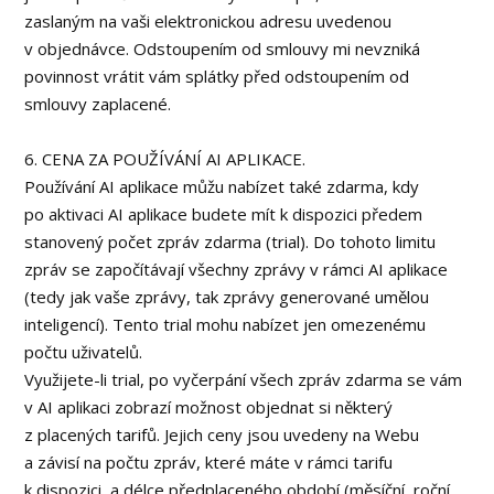
zaslaným na vaši elektronickou adresu uvedenou
v objednávce. Odstoupením od smlouvy mi nevzniká
povinnost vrátit vám splátky před odstoupením od
smlouvy zaplacené.
6. CENA ZA POUŽÍVÁNÍ AI APLIKACE.
Používání AI aplikace můžu nabízet také zdarma, kdy
po aktivaci AI aplikace budete mít k dispozici předem
stanovený počet zpráv zdarma (trial). Do tohoto limitu
zpráv se započítávají všechny zprávy v rámci AI aplikace
(tedy jak vaše zprávy, tak zprávy generované umělou
inteligencí). Tento trial mohu nabízet jen omezenému
počtu uživatelů.
Využijete-li trial, po vyčerpání všech zpráv zdarma se vám
v AI aplikaci zobrazí možnost objednat si některý
z placených tarifů. Jejich ceny jsou uvedeny na Webu
a závisí na počtu zpráv, které máte v rámci tarifu
k dispozici, a délce předplaceného období (měsíční, roční,