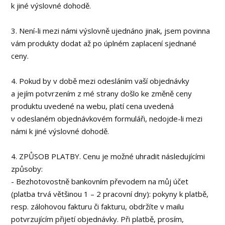
k jiné výslovné dohodě.
3. Není-li mezi námi výslovně ujednáno jinak, jsem povinna
vám produkty dodat až po úplném zaplacení sjednané
ceny.
4. Pokud by v době mezi odesláním vaší objednávky
a jejím potvrzením z mé strany došlo ke změně ceny
produktu uvedené na webu, platí cena uvedená
v odeslaném objednávkovém formuláři, nedojde-li mezi
námi k jiné výslovné dohodě.
4. ZPŮSOB PLATBY. Cenu je možné uhradit následujícími
způsoby:
- Bezhotovostně bankovním převodem na můj účet
(platba trvá většinou 1 – 2 pracovní dny): pokyny k platbě,
resp. zálohovou fakturu či fakturu, obdržíte v mailu
potvrzujícím přijetí objednávky. Při platbě, prosím,