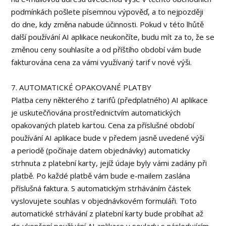
podmínkách pošlete písemnou výpověď, a to nejpozději
do dne, kdy změna nabude účinnosti. Pokud v této lhůtě
další používání AI aplikace neukončíte, budu mít za to, že se
změnou ceny souhlasíte a od příštího období vám bude
fakturována cena za vámi využívaný tarif v nové výši.
7. AUTOMATICKÉ OPAKOVANÉ PLATBY
Platba ceny některého z tarifů (předplatného) AI aplikace
je uskutečňována prostřednictvím automatických
opakovaných plateb kartou. Cena za příslušné období
používání AI aplikace bude v předem jasně uvedené výši
a periodě (počínaje datem objednávky) automaticky
strhnuta z platební karty, jejíž údaje byly vámi zadány při
platbě. Po každé platbě vám bude e-mailem zaslána
příslušná faktura. S automatickým strháváním částek
vyslovujete souhlas v objednávkovém formuláři. Toto
automatické strhávání z platební karty bude probíhat až