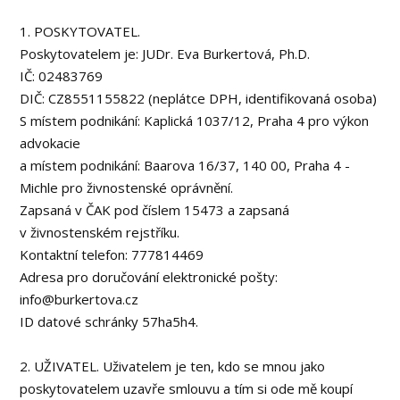
1. POSKYTOVATEL.
Poskytovatelem je: JUDr. Eva Burkertová, Ph.D.
IČ: 02483769
DIČ: CZ8551155822 (neplátce DPH, identifikovaná osoba)
S místem podnikání: Kaplická 1037/12, Praha 4 pro výkon
advokacie
a místem podnikání: Baarova 16/37, 140 00, Praha 4 -
Michle pro živnostenské oprávnění.
Zapsaná v ČAK pod číslem 15473 a zapsaná
v živnostenském rejstříku.
Kontaktní telefon: 777814469
Adresa pro doručování elektronické pošty:
info@burkertova.cz
ID datové schránky 57ha5h4.
2. UŽIVATEL. Uživatelem je ten, kdo se mnou jako
poskytovatelem uzavře smlouvu a tím si ode mě koupí