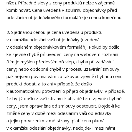
níže). Případné slevy z ceny produktů nelze vzájemně
kombinovat. Cena uvedená v souhrnu objednávky před
odesláním objednávkového formuláře je cenou konečnou.
2. Sjednanou cenou je cena uvedená u produktu
v okamžiku odeslání vaší objednávky (uvedená
v odeslaném objednávkovém formuláři). Pokud by došlo
ke zjevné chybě při uvedení ceny na webovém rozhraní
(tím je myšlen především překlep, chyba při zadávání
ceny) nebo obdobné chybě v procesu uzavírání smlouvy,
pak nejsem povinna vám za takovou zjevně chybnou cenu
produkt dodat, a to ani v případě, že došlo
k automatickému potvrzení o přijetí objednávky. V případě,
že by již došlo z vaší strany i k úhradě této zjevně chybné
ceny, jsem oprávněna od smlouvy odstoupit. Dojde-li ke
změně ceny v době mezi odesláním vaší objednávky
a jejím potvrzením z mé strany, platí cena platná
v okamžiku odeslání objednávky, nedojde-li mezi námi