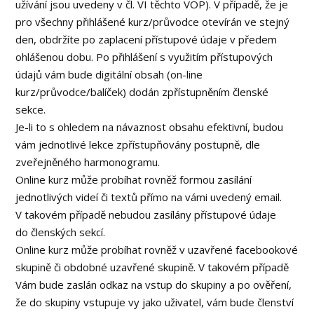
užívání jsou uvedeny v čl. VI těchto VOP). V případě, že je
pro všechny přihlášené kurz/průvodce otevírán ve stejný
den, obdržíte po zaplacení přístupové údaje v předem
ohlášenou dobu. Po přihlášení s využitím přístupových
údajů vám bude digitální obsah (on-line
kurz/průvodce/balíček) dodán zpřístupněním členské
sekce.
Je-li to s ohledem na návaznost obsahu efektivní, budou
vám jednotlivé lekce zpřístupňovány postupně, dle
zveřejněného harmonogramu.
Online kurz může probíhat rovněž formou zasílání
jednotlivých videí či textů přímo na vámi uvedený email.
V takovém případě nebudou zasílány přístupové údaje
do členských sekcí.
Online kurz může probíhat rovněž v uzavřené facebookové
skupině či obdobné uzavřené skupině. V takovém případě
Vám bude zaslán odkaz na vstup do skupiny a po ověření,
že do skupiny vstupuje vy jako uživatel, vám bude členství