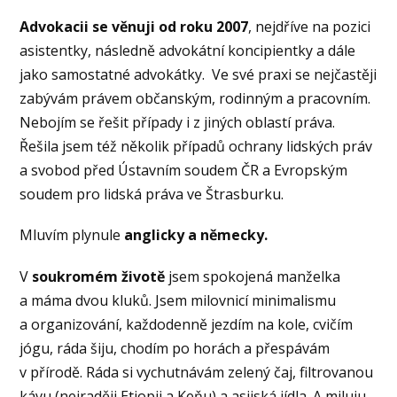
Advokacii se věnuji od roku 2007
, nejdříve na pozici
asistentky, následně advokátní koncipientky a dále
jako samostatné advokátky. Ve své praxi se nejčastěji
zabývám právem občanským, rodinným a pracovním.
Nebojím se řešit případy i z jiných oblastí práva.
Řešila jsem též několik případů ochrany lidských práv
a svobod před Ústavním soudem ČR a Evropským
soudem pro lidská práva ve Štrasburku.
Mluvím plynule
anglicky a německy.
V
soukromém životě
jsem spokojená manželka
a máma dvou kluků. Jsem milovnicí minimalismu
a organizování, každodenně jezdím na kole, cvičím
jógu, ráda šiju, chodím po horách a přespávám
v přírodě. Ráda si vychutnávám zelený čaj, filtrovanou
kávu (nejraději Etiopii a Keňu) a asijská jídla. A miluju