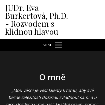
JUDr. Eva
Burkertová, Ph.D.
- Rozvodem s
klidnou hlavou
MENU
O mně
„Mou vášní je vést klienty k tomu, aby své
běžné záležitosti dokázali zvládnout sami a u
těch složitých u mě našli kvalitní právní pomoc.